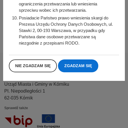
ograniczenia przetwarzania lub wniesienia
sprzeciwu wobec ich przetwarzania.
Podziel się z innymi:
Posiadacie Państwo prawo wniesienia skargi do
Facebook
Prezesa Urzędu Ochrony Danych Osobowych, ul.
Stawki 2, 00-193 Warszawa, w przypadku gdy
E-mail
Państwa dane osobowe przetwarzane są
niezgodnie z przepisami RODO.
NIE ZGADZAM SIĘ
ZGADZAM SIĘ
Urząd Miasta i Gminy w Kórniku
Pl. Niepodległości 1
62-035 Kórnik
Sprawdź także