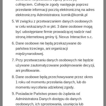
śmieci oraz ogrodzenie.
cofnięciem. Cofnięcie zgody następuje poprzez
przesłanie informacji pocztą elektroniczną na adres
Realizacja projektu przyczyniła się do rozwoju
elektroniczny Administratora: kornik@kornik.pl
infrastruktury rekreacyjnej w Koninku, umożliwiła
W związku z przetwarzaniem danych osobowych
mieszkańcom – szczególnie najmłodszym – aktywne
w celu wskazanych w pkt. 3 dane osobowe mogą
spędzanie czasu wolnego oraz stworzyła miejsce
być udostępniane firmie prowadzącej nadzór nad
sprzyjające integracji i aktywizacji społecznej.
stroną internetową gminy tj. Nexus Interactive s.c.
Wartość zadania: 272 607,69 zł
Dane osobowe nie będą przekazywane do
Wartość dofinansowania: 70 000,00 zł
państwa trzeciego, ani organizacji
międzynarodowej.
Środki własne: 202 607,69 zł
Przy przetwarzaniu danych osobowych nie będzie
używane zautomatyzowane podejmowanie decyzji,
ani profilowanie.
Dane osobowe będą przechowywane przez okres
1 roku od momentu przesłania danych, lub do
momentu wycofania udzielonej zgody.
Posiadacie Państwo prawo do żądania od
Administratora Danych dostępu do danych
osobowych, ich sprostowania, usunięcia lub