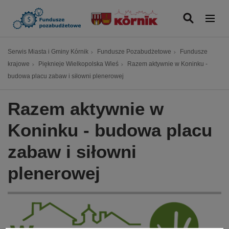
P
r
z
e
Ś
Serwis Miasta i Gminy Kórnik
Fundusze Pozabudżetowe
Fundusze
j
c
krajowe
Pięknieje Wielkopolska Wieś
Razem aktywnie w Koninku -
d
i
budowa placu zabaw i siłowni plenerowej
ź
e
d
ż
Razem aktywnie w
o
k
t
a
Koninku - budowa placu
r
n
e
zabaw i siłowni
a
ś
w
c
plenerowej
i
i
g
a
c
y