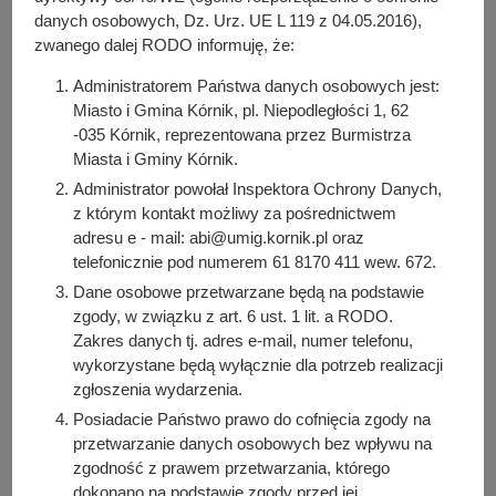
W ramach zadania wybudowano plac zabaw wraz z
danych osobowych, Dz. Urz. UE L 119 z 04.05.2016),
siłownią plenerową, tworząc nową przestrzeń sprzyjającą
zwanego dalej RODO informuję, że:
aktywnemu wypoczynkowi i integracji mieszkańców.
Administratorem Państwa danych osobowych jest:
Wykonano bezpieczną nawierzchnię w strefie urządzeń
Miasto i Gmina Kórnik, pl. Niepodległości 1, 62
zabawowych, a część urządzeń ze starego placu
-035 Kórnik, reprezentowana przez Burmistrza
przeniesiono w nowe miejsce.
Miasta i Gminy Kórnik.
Administrator powołał Inspektora Ochrony Danych,
Plac zabaw doposażono w nowe elementy rekreacyjne:
z którym kontakt możliwy za pośrednictwem
wieżę linową, karuzelę, huśtawkę wahadłową, huśtawkę
adresu e - mail: abi@umig.kornik.pl oraz
wagową, bujak w kształcie samochodu oraz piaskownicę
telefonicznie pod numerem 61 8170 411 wew. 672.
dla najmłodszych. W bezpośrednim sąsiedztwie powstała
Dane osobowe przetwarzane będą na podstawie
siłownia plenerowa, którą wyposażono w prasę nożną,
zgody, w związku z art. 6 ust. 1 lit. a RODO.
rowerek, wiosła, urządzenie do ćwiczeń klatki piersiowej
Zakres danych tj. adres e-mail, numer telefonu,
oraz wahadło.
wykorzystane będą wyłącznie dla potrzeb realizacji
zgłoszenia wydarzenia.
W ramach inwestycji ustawiono także metalowy kontener
Posiadacie Państwo prawo do cofnięcia zgody na
magazynowy, przeznaczony do przechowywania sprzętu
przetwarzanie danych osobowych bez wpływu na
sołeckiego oraz wyposażenia służącego do utrzymania
zgodność z prawem przetwarzania, którego
porządku i zieleni. Teren uzupełniono o ławki, kosze na
dokonano na podstawie zgody przed jej