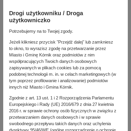
j
n
Drogi użytkowniku / Droga
a
użytkowniczko
Potrzebujemy na to Twojej zgody.
Jeżeli klikniesz przycisk "Przejdź dalej" lub zamkniesz
to okno, to wyrazisz zgodę na przetwarzanie przez
Miasto i Gminę Kórnik oraz podmiotów z nim
współpracujących Twoich danych osobowych
zapisywanych w plikach cookies lub za pomocą
podobnej technologii m. in. w celach marketingowych (w
tym poprzez profilowanie i analizowanie) podmiotów
W ramach XV edycji konkursu „Pięknieje wielkopolska
innych niż Miasto i Gmina Kórnik.
wieś” zrealizowano projekt pn. „Razem aktywnie w
Koninku – budowa placu zabaw i siłowni plenerowej”,
Zgodnie z art. 13 ust. 1 i 2 Rozporządzenia Parlamentu
współfinansowany przez Samorząd Województwa
Europejskiego i Rady (UE) 2016/679 z dnia 27 kwietnia
Wielkopolskiego w ramach programu „Wielkopolska
2016 r. w sprawie ochrony osób fizycznych w związku z
Odnowa Wsi”. Inwestycję zrealizowano w miejscowości
przetwarzaniem danych osobowych i w sprawie
swobodnego przepływu takich danych oraz uchylenia
Koninko na działce nr 90/27.
dyrektywy 95/46/WE (ogólne rozporządzenie o ochronie